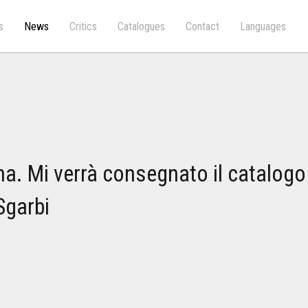
s
News
Critics
Catalogues
Contact
Languages
na. Mi verrà consegnato il catalogo
Sgarbi