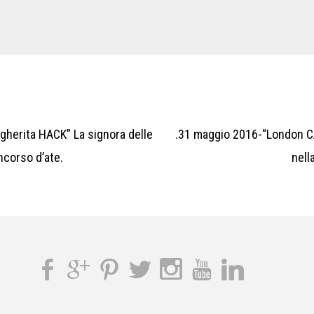
herita HACK” La signora delle
.31 maggio 2016-“London C
ncorso d’ate.
nell